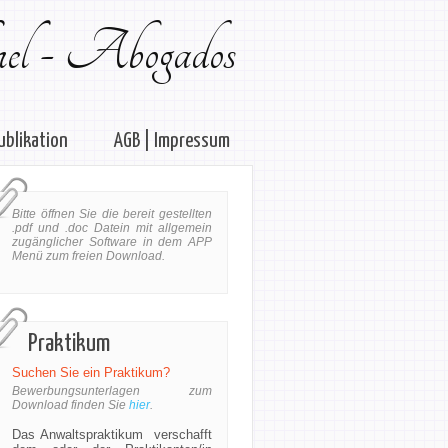
el - Abogados
ublikation
AGB | Impressum
Bitte öffnen Sie die bereit gestellten
.pdf und .doc Datein mit allgemein
zugänglicher Software in dem APP
Menü zum freien Download.
Praktikum
Suchen Sie ein Praktikum?
Bewerbungsunterlagen zum
Download finden Sie
hier
.
Das Anwaltspraktikum verschafft