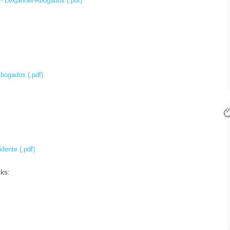
- Lexjahnel-Abogados (.pdf)
Abogados (.pdf)
dente (.pdf)
ks: