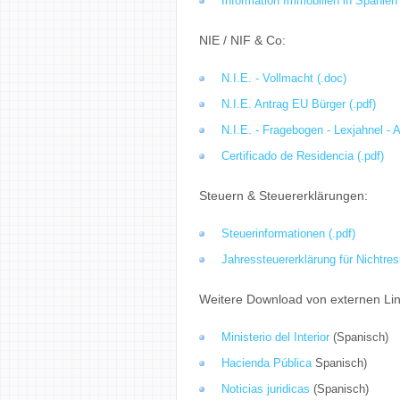
Info
rmation Immobilien in Spanien
NIE / NIF & Co:
N.I.E. -
Vollmacht
(.doc)
N.I.E.
Antrag EU Bürger
(.pdf)
N.I.E. -
Fragebogen
- Lexjahnel - 
Certificado de Residencia (.pdf)
Steuern & Steuererklärungen:
Steuerinformationen (.pdf)
Jahressteuererklärung für Nichtresi
Weitere Download von externen Lin
Ministerio del Interior
(Spanisch)
Hacienda Pública
Spanisch)
Noticias juridicas
(Spanisch)